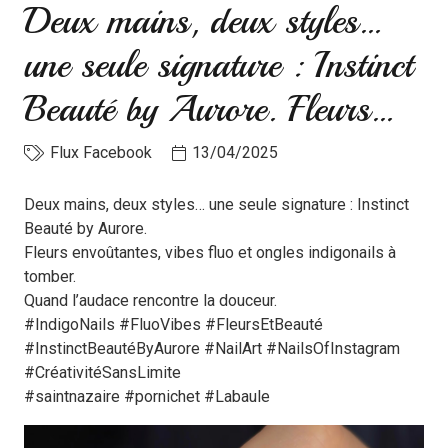
Deux mains, deux styles…
une seule signature : Instinct
Beauté by Aurore. Fleurs…
Flux Facebook
13/04/2025
Deux mains, deux styles… une seule signature : Instinct
Beauté by Aurore.
Fleurs envoûtantes, vibes fluo et ongles indigonails à
tomber.
Quand l’audace rencontre la douceur.
#IndigoNails #FluoVibes #FleursEtBeauté
#InstinctBeautéByAurore #NailArt #NailsOfInstagram
#CréativitéSansLimite
#saintnazaire #pornichet #Labaule