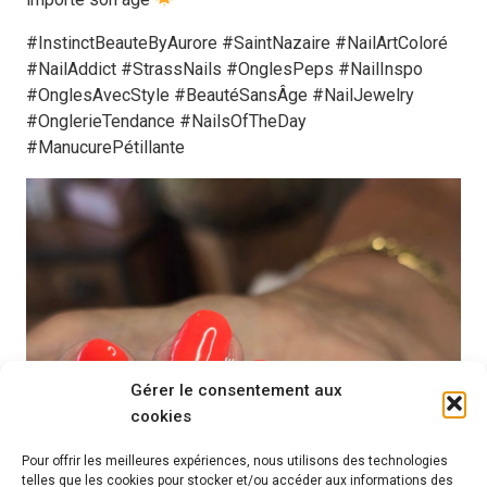
#InstinctBeauteByAurore #SaintNazaire #NailArtColoré
#NailAddict #StrassNails #OnglesPeps #NailInspo
#OnglesAvecStyle #BeautéSansÂge #NailJewelry
#OnglerieTendance #NailsOfTheDay
#ManucurePétillante
Gérer le consentement aux
cookies
Pour offrir les meilleures expériences, nous utilisons des technologies
telles que les cookies pour stocker et/ou accéder aux informations des