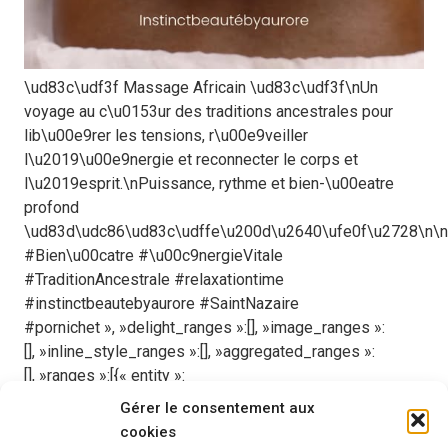
\ud83c\udf3f Massage Africain \ud83c\udf3f\nUn
voyage au c\u0153ur des traditions ancestrales pour
lib\u00e9rer les tensions, r\u00e9veiller
l\u2019\u00e9nergie et reconnecter le corps et
l\u2019esprit.\nPuissance, rythme et bien-\u00eatre
profond
\ud83d\udc86\ud83c\udffe\u200d\u2640\ufe0f\u2728\n\n
#Bien\u00catre #\u00c9nergieVitale
#TraditionAncestrale #relaxationtime
#instinctbeautebyaurore #SaintNazaire
#pornichet », »delight_ranges »:[], »image_ranges »:
[], »inline_style_ranges »:[], »aggregated_ranges »:
[], »ranges »:[{« entity »:
{« __typename »: »Hashtag », »__isEntity »: »Hashtag », »u
Gérer le consentement aux
__eep__=6″, »mobileUrl »: »https:\/\/m.facebook.com\/hash
cookies
Massage Africain