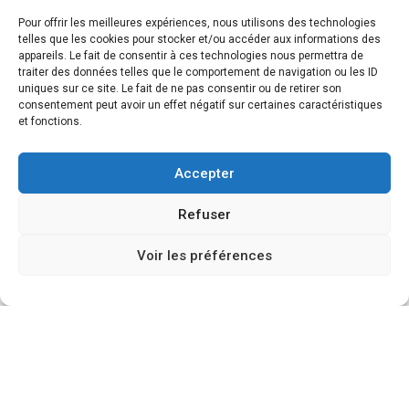
Un voyage au cœur des traditions ancestrales pour
Pour offrir les meilleures expériences, nous utilisons des technologies
telles que les cookies pour stocker et/ou accéder aux informations des
libérer les tensions, réveiller l’énergie et reconnecter le
appareils. Le fait de consentir à ces technologies nous permettra de
corps et l’esprit.
traiter des données telles que le comportement de navigation ou les ID
Puissance, rythme et bien-être profond
uniques sur ce site. Le fait de ne pas consentir ou de retirer son
consentement peut avoir un effet négatif sur certaines caractéristiques
#MassageAfricain #BienÊtre #ÉnergieVitale
et fonctions.
#TraditionAncestrale #relaxationtime
#instinctbeautebyaurore #SaintNazaire #pornichet
Accepter
Refuser
Source
Voir les préférences
© institutdebeauteaurore.fr – by orocom.fr –
Mentions
légales