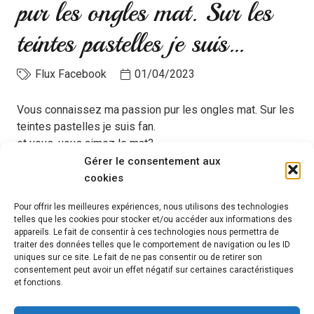
pur les ongles mat. Sur les
teintes pastelles je suis…
Flux Facebook
01/04/2023
Vous connaissez ma passion pur les ongles mat. Sur les
teintes pastelles je suis fan.
et vous, vous aimez le mat?
Gérer le consentement aux
#indigonails
#yellownails
#onglesjaune
cookies
#vernissemipermanent
#strassnails
#
instinctbeauteaurore
#
#instinctbeautébyaurore
Pour offrir les meilleures expériences, nous utilisons des technologies
telles que les cookies pour stocker et/ou accéder aux informations des
#institutdebeaute
#stnazaire
#stnazaire
#labaule
appareils. Le fait de consentir à ces technologies nous permettra de
#pornichet
#nailsart
#flowernails
#flower
#m
#matnails
traiter des données telles que le comportement de navigation ou les ID
#matnailsart
#onglesdeprintemps
#springnails
uniques sur ce site. Le fait de ne pas consentir ou de retirer son
consentement peut avoir un effet négatif sur certaines caractéristiques
et fonctions.